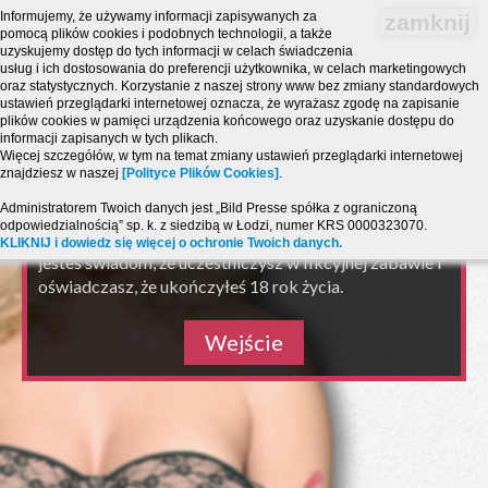
Informujemy, że używamy informacji zapisywanych za
zamknij
pomocą plików cookies i podobnych technologii, a także
uzyskujemy dostęp do tych informacji w celach świadczenia
usług i ich dostosowania do preferencji użytkownika, w celach marketingowych
oraz statystycznych. Korzystanie z naszej strony www bez zmiany standardowych
ustawień przeglądarki internetowej oznacza, że wyrażasz zgodę na zapisanie
plików cookies w pamięci urządzenia końcowego oraz uzyskanie dostępu do
informacji zapisanych w tych plikach.
Strona zawiera treści o charakterze erotycznym i jest
Więcej szczegółów, w tym na temat zmiany ustawień przeglądarki internetowej
przeznaczona dla osób, które ukończyły 18 lat!
znajdziesz w naszej
[Polityce Plików Cookies]
.
Powyższy serwis ma charakter zabawy pogawędki
Administratorem Twoich danych jest „Bild Presse spółka z ograniczoną
chat SMS i połączeń telefonicznych PARTY LINE.
odpowiedzialnością” sp. k. z siedzibą w Łodzi, numer KRS 0000323070.
Wchodząc na serwis akceptujesz warunki
regulaminu
,
KLIKNIJ i dowiedz się więcej o ochronie Twoich danych.
jesteś świadom, że uczestniczysz w fikcyjnej zabawie i
oświadczasz, że ukończyłeś 18 rok życia.
Wejście