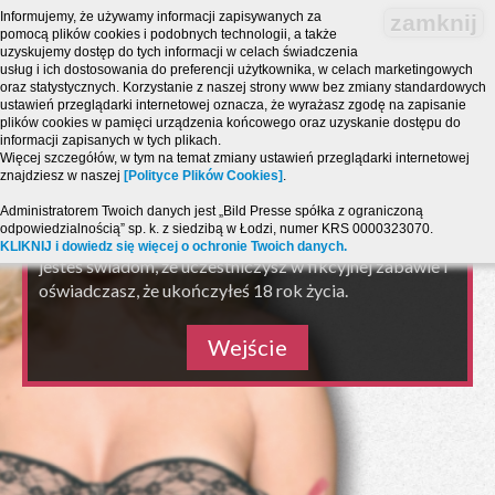
Informujemy, że używamy informacji zapisywanych za
zamknij
pomocą plików cookies i podobnych technologii, a także
uzyskujemy dostęp do tych informacji w celach świadczenia
usług i ich dostosowania do preferencji użytkownika, w celach marketingowych
oraz statystycznych. Korzystanie z naszej strony www bez zmiany standardowych
ustawień przeglądarki internetowej oznacza, że wyrażasz zgodę na zapisanie
plików cookies w pamięci urządzenia końcowego oraz uzyskanie dostępu do
informacji zapisanych w tych plikach.
Strona zawiera treści o charakterze erotycznym i jest
Więcej szczegółów, w tym na temat zmiany ustawień przeglądarki internetowej
przeznaczona dla osób, które ukończyły 18 lat!
znajdziesz w naszej
[Polityce Plików Cookies]
.
Powyższy serwis ma charakter zabawy pogawędki
Administratorem Twoich danych jest „Bild Presse spółka z ograniczoną
chat SMS i połączeń telefonicznych PARTY LINE.
odpowiedzialnością” sp. k. z siedzibą w Łodzi, numer KRS 0000323070.
Wchodząc na serwis akceptujesz warunki
regulaminu
,
KLIKNIJ i dowiedz się więcej o ochronie Twoich danych.
jesteś świadom, że uczestniczysz w fikcyjnej zabawie i
oświadczasz, że ukończyłeś 18 rok życia.
Wejście