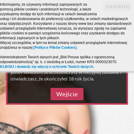
Informujemy, że używamy informacji zapisywanych za
zamknij
pomocą plików cookies i podobnych technologii, a także
uzyskujemy dostęp do tych informacji w celach świadczenia
usług i ich dostosowania do preferencji użytkownika, w celach marketingowych
oraz statystycznych. Korzystanie z naszej strony www bez zmiany standardowych
ustawień przeglądarki internetowej oznacza, że wyrażasz zgodę na zapisanie
plików cookies w pamięci urządzenia końcowego oraz uzyskanie dostępu do
informacji zapisanych w tych plikach.
Strona zawiera treści o charakterze erotycznym i jest
Więcej szczegółów, w tym na temat zmiany ustawień przeglądarki internetowej
przeznaczona dla osób, które ukończyły 18 lat!
znajdziesz w naszej
[Polityce Plików Cookies]
.
Powyższy serwis ma charakter zabawy pogawędki
Administratorem Twoich danych jest „Bild Presse spółka z ograniczoną
chat SMS i połączeń telefonicznych PARTY LINE.
odpowiedzialnością” sp. k. z siedzibą w Łodzi, numer KRS 0000323070.
Wchodząc na serwis akceptujesz warunki
regulaminu
,
KLIKNIJ i dowiedz się więcej o ochronie Twoich danych.
jesteś świadom, że uczestniczysz w fikcyjnej zabawie i
oświadczasz, że ukończyłeś 18 rok życia.
Wejście