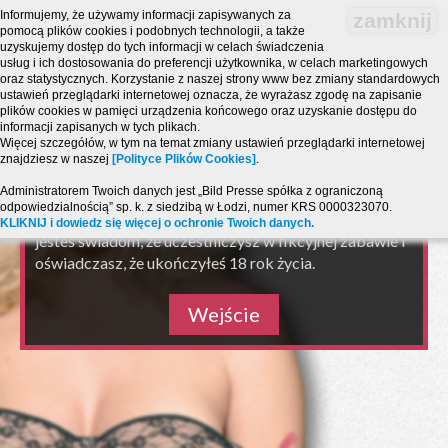
Informujemy, że używamy informacji zapisywanych za
zamknij
pomocą plików cookies i podobnych technologii, a także
uzyskujemy dostęp do tych informacji w celach świadczenia
usług i ich dostosowania do preferencji użytkownika, w celach marketingowych
oraz statystycznych. Korzystanie z naszej strony www bez zmiany standardowych
ustawień przeglądarki internetowej oznacza, że wyrażasz zgodę na zapisanie
plików cookies w pamięci urządzenia końcowego oraz uzyskanie dostępu do
informacji zapisanych w tych plikach.
Strona zawiera treści o charakterze erotycznym i jest
Więcej szczegółów, w tym na temat zmiany ustawień przeglądarki internetowej
przeznaczona dla osób, które ukończyły 18 lat!
znajdziesz w naszej
[Polityce Plików Cookies]
.
Powyższy serwis ma charakter zabawy pogawędki
Administratorem Twoich danych jest „Bild Presse spółka z ograniczoną
chat SMS i połączeń telefonicznych PARTY LINE.
odpowiedzialnością” sp. k. z siedzibą w Łodzi, numer KRS 0000323070.
Wchodząc na serwis akceptujesz warunki
regulaminu
,
KLIKNIJ i dowiedz się więcej o ochronie Twoich danych.
jesteś świadom, że uczestniczysz w fikcyjnej zabawie i
oświadczasz, że ukończyłeś 18 rok życia.
Wejście